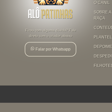
O CANIL
SOBRE A
RAÇA
CONTEÚ
Ficou com alguma dúvida? Fale
direto com o criador abaixo
PLANTE
DEPOIM
Falar por Whatsapp
DESPED
FILHOTE