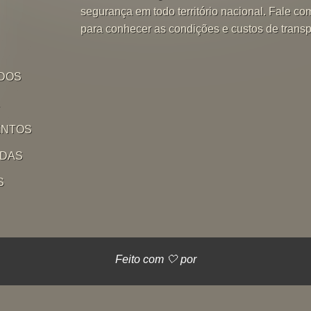
segurança em todo território nacional. Fale co
para conhecer as condições e custos de transp
DOS
L
ENTOS
IDAS
S
Feito com 🤍 por