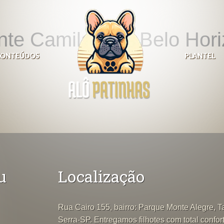
nte Camila R. – Belo Hor
CONTEÚDOS
PLANTEL
u
Localização
Rua Cairo 155, bairro: Parque Monte Alegre, 
Serra-SP. Entregamos filhotes com total confor