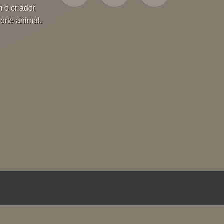
m o criador
orte animal.