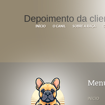
Depoimento da clie
INÍCIO
O CANIL
SOBRE A RAÇA
Men
INÍCIO