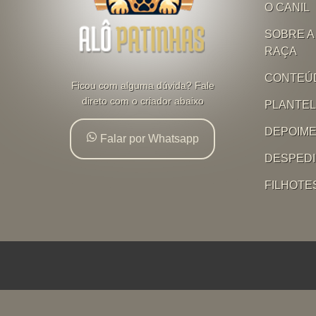
O CANIL
SOBRE A
RAÇA
CONTEÚ
Ficou com alguma dúvida? Fale
direto com o criador abaixo
PLANTE
DEPOIM
Falar por Whatsapp
DESPED
FILHOTE