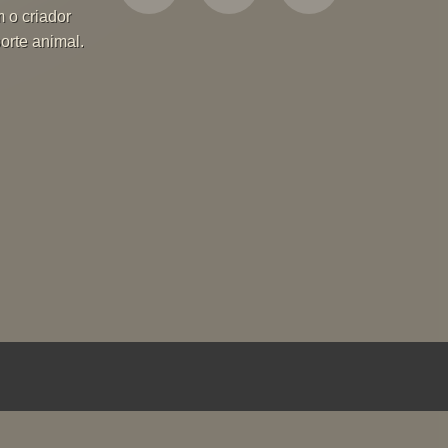
m o criador
orte animal.