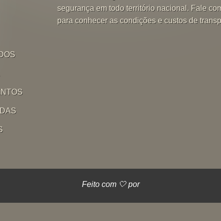
segurança em todo território nacional. Fale co
para conhecer as condições e custos de transp
DOS
L
ENTOS
IDAS
S
Feito com 🤍 por