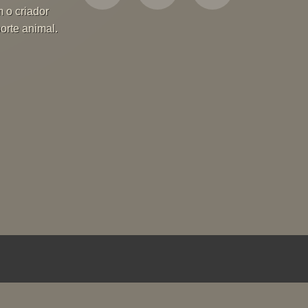
m o criador
orte animal.