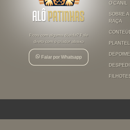
O CANIL
SOBRE A
RAÇA
CONTEÚ
Ficou com alguma dúvida? Fale
direto com o criador abaixo
PLANTE
DEPOIM
Falar por Whatsapp
DESPED
FILHOTE