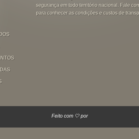
segurança em todo território nacional. Fale co
para conhecer as condições e custos de transp
DOS
L
ENTOS
IDAS
S
Feito com 🤍 por