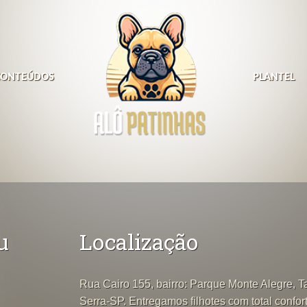
CONTEÚDOS
PLANTEL
u
Localização
Rua Cairo 155, bairro: Parque Monte Alegre, 
Serra-SP. Entregamos filhotes com total confor