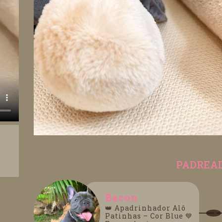
PADREA
Bacon
👑 Apadrinhador Alô
Patinhas – Cor Blue 💙