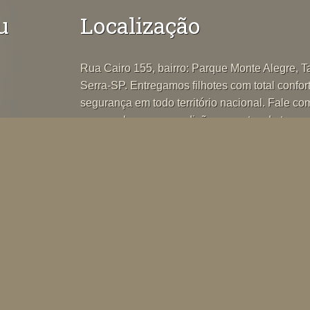
u
Localização
Rua Cairo 155, bairro: Parque Monte Alegre, 
Serra-SP. Entregamos filhotes com total confor
segurança em todo território nacional. Fale co
para conhecer as condições e custos de transp
DOS
L
ENTOS
IDAS
S