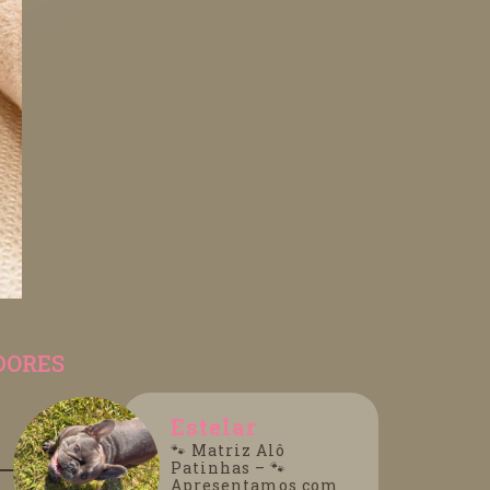
DORES
Estelar
🐾 Matriz Alô
Patinhas – 🐾
Apresentamos com