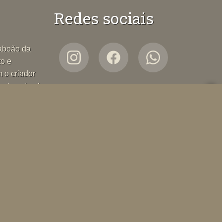
Redes sociais
Taboão da
to e
m o criador
orte animal.