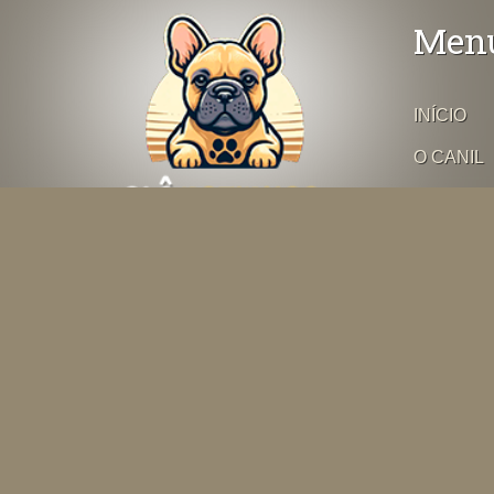
Men
INÍCIO
O CANIL
SOBRE A
RAÇA
CONTEÚ
Ficou com alguma dúvida? Fale
direto com o criador abaixo
PLANTE
DEPOIM
Falar por Whatsapp
DESPED
FILHOTE