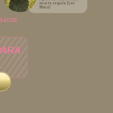
muito orgulh [Ler
Mais]
 SAÚDE
PARA