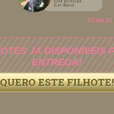
Esse príncipe...
[Ler Mais]
FICHA DE
HOTES JÁ DISPONÍVEIS 
ENTREGA!
QUERO ESTE FILHOTE!