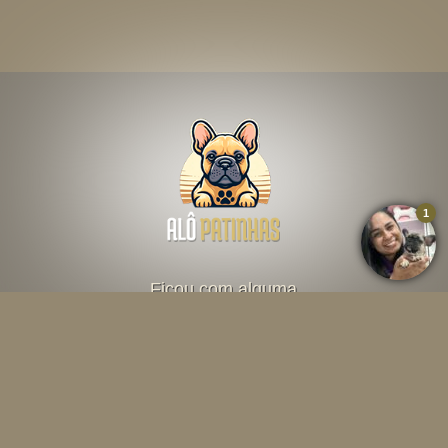
Ficou com alguma
dúvida? Fale direto
com o criador abaixo
Falar por Whatsapp