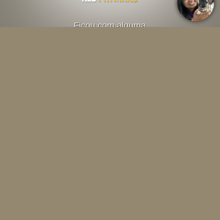
Ficou com alguma
dúvida? Fale direto
com o criador abaixo
Falar por Whatsapp
Menu
INÍCIO
O CANIL
SOBRE A RAÇA
CONTEÚDOS