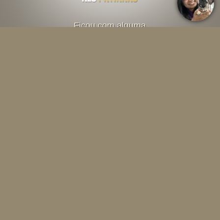
Ficou com alguma
dúvida? Fale direto
com o criador abaixo
Falar por Whatsapp
Menu
INÍCIO
O CANIL
SOBRE A RAÇA
CONTEÚDOS