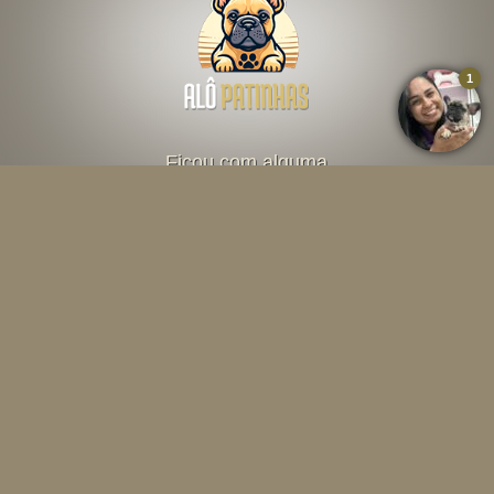
Ficou com alguma
dúvida? Fale direto
com o criador abaixo
Falar por Whatsapp
Menu
INÍCIO
O CANIL