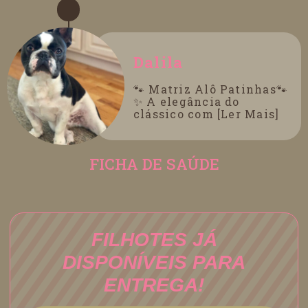
Dalila
🐾 Matriz Alô Patinhas🐾
✨ A elegância do
clássico com [Ler Mais]
FICHA DE SAÚDE
FILHOTES JÁ
DISPONÍVEIS PARA
ENTREGA!