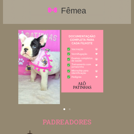
Fêmea
PADREADORES