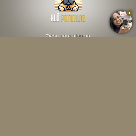
Ficou com alguma
dúvida? Fale direto
com o criador abaixo
Falar por Whatsapp
Menu
INÍCIO
O CANIL