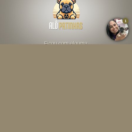
Ficou com alguma
dúvida? Fale direto
com o criador abaixo
Falar por Whatsapp
Menu
INÍCIO
O CANIL