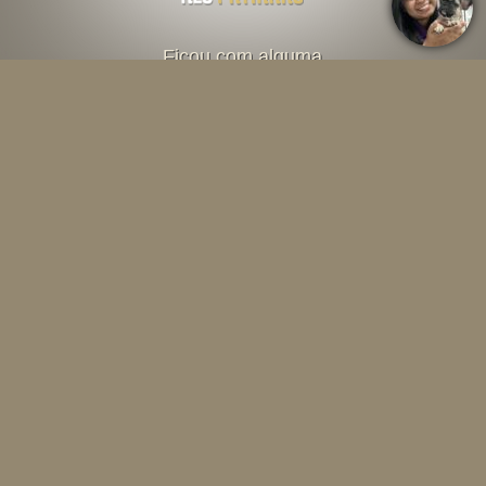
Ficou com alguma
dúvida? Fale direto
com o criador abaixo
Falar por Whatsapp
Menu
INÍCIO
O CANIL
SOBRE A RAÇA
CONTEÚDOS