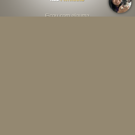
Ficou com alguma
dúvida? Fale direto
com o criador abaixo
Falar por Whatsapp
Menu
INÍCIO
O CANIL
SOBRE A RAÇA
CONTEÚDOS