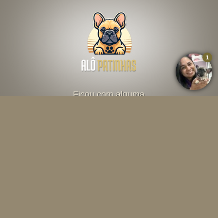
Ficou com alguma
dúvida? Fale direto
com o criador abaixo
Falar por Whatsapp
Menu
INÍCIO