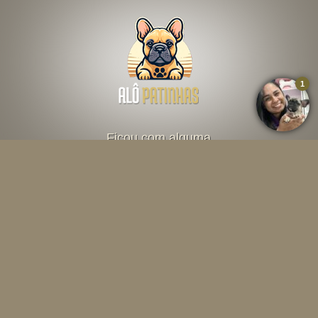
Ficou com alguma
dúvida? Fale direto
com o criador abaixo
Falar por Whatsapp
Menu
INÍCIO