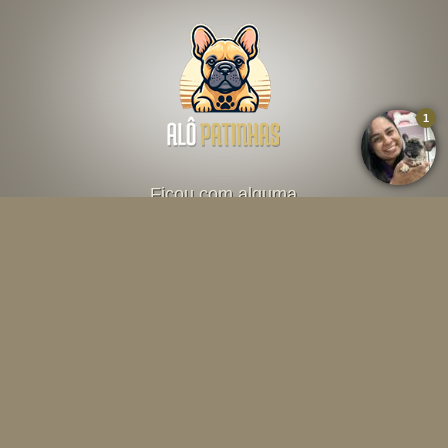
Ficou com alguma
dúvida? Fale direto
com o criador abaixo
Falar por Whatsapp
Menu
INÍCIO