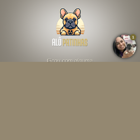
Ficou com alguma
dúvida? Fale direto
com o criador abaixo
Falar por Whatsapp
Menu